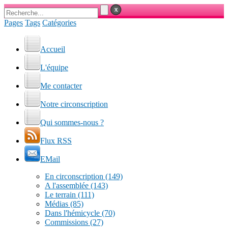
Pages
Tags
Catégories
Accueil
L'équipe
Me contacter
Notre circonscription
Qui sommes-nous ?
Flux RSS
EMail
En circonscription
(149)
A l'assemblée
(143)
Le terrain
(111)
Médias
(85)
Dans l'hémicycle
(70)
Commissions
(27)