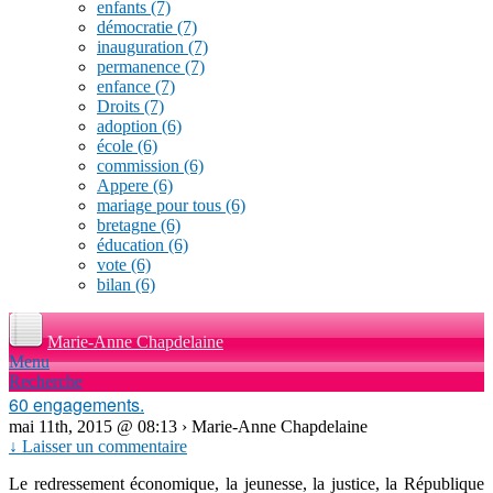
enfants
(7)
démocratie
(7)
inauguration
(7)
permanence
(7)
enfance
(7)
Droits
(7)
adoption
(6)
école
(6)
commission
(6)
Appere
(6)
mariage pour tous
(6)
bretagne
(6)
éducation
(6)
vote
(6)
bilan
(6)
Marie-Anne Chapdelaine
Menu
Recherche
60 engagements.
mai 11th, 2015 @ 08:13 › Marie-Anne Chapdelaine
↓ Laisser un commentaire
Le redressement économique, la jeunesse, la justice, la République