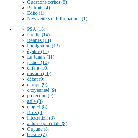
Questions écrites
(8)
Portraits
(4)
Edito
(1)
Newsletters et Informations
(1)
PSA
(16)
famille
(14)
Rennes
(14)
immigration
(12)
égalité
(11)
La Janais
(11)
justice
(10)
enfant
(10)
mission
(10)
débat
(9)
europe
(9)
citoyenneté
(9)
protection
(9)
asile
(8)
emploi
(8)
Bruz
(8)
intégration
(8)
autorité parentale
(8)
Guyane
(8)
blosne
(7)