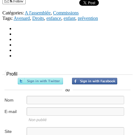
Follow
Catégories:
A l'assemblée
,
Commissions
Tags:
Avenard
,
Droits
,
enfance
,
enfant
,
prévention
Profil
ou
Nom
E-mail
Non publié
Site