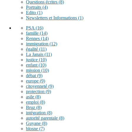
Questions écrites
(8)
Portraits
(4)
Edito
(1)
Newsletters et Informations
(1)
PSA
(16)
famille
(14)
Rennes
(14)
immigration
(12)
égalité
(11)
La Janais
(11)
justice
(10)
enfant
(10)
mission
(10)
débat
(9)
europe
(9)
citoyenneté
(9)
protection
(9)
asile
(8)
emploi
(8)
Bruz
(8)
intégration
(8)
autorité parentale
(8)
Guyane
(8)
blosne
(7)