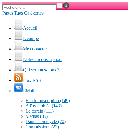
Pages
Tags
Catégories
Accueil
L'équipe
Me contacter
Notre circonscription
Qui sommes-nous ?
Flux RSS
EMail
En circonscription
(149)
A l'assemblée
(143)
Le terrain
(111)
Médias
(85)
Dans l'hémicycle
(70)
Commissions
(27)