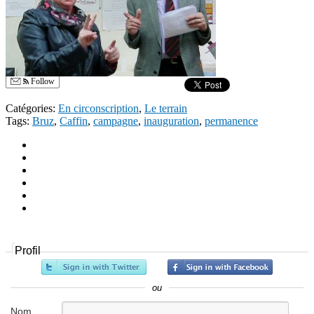
Follow
Catégories:
En circonscription
,
Le terrain
Tags:
Bruz
,
Caffin
,
campagne
,
inauguration
,
permanence
Profil
ou
Nom