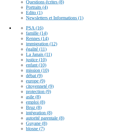
Questions écrites
(8)
Portraits
(4)
Edito
(1)
Newsletters et Informations
(1)
PSA
(16)
famille
(14)
Rennes
(14)
immigration
(12)
égalité
(11)
La Janais
(11)
justice
(10)
enfant
(10)
mission
(10)
débat
(9)
europe
(9)
citoyenneté
(9)
protection
(9)
asile
(8)
emploi
(8)
Bruz
(8)
intégration
(8)
autorité parentale
(8)
Guyane
(8)
blosne
(7)