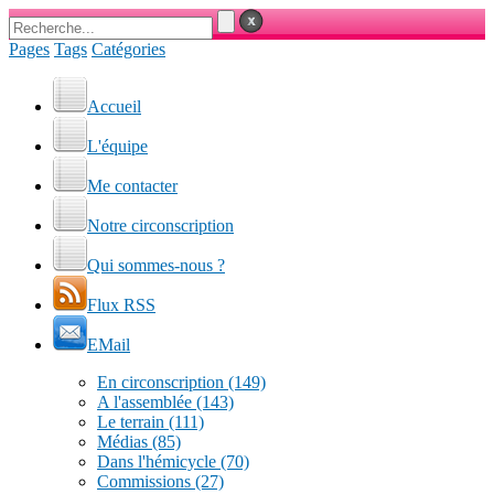
Pages
Tags
Catégories
Accueil
L'équipe
Me contacter
Notre circonscription
Qui sommes-nous ?
Flux RSS
EMail
En circonscription
(149)
A l'assemblée
(143)
Le terrain
(111)
Médias
(85)
Dans l'hémicycle
(70)
Commissions
(27)