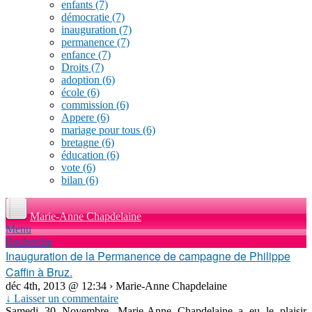
enfants
(7)
démocratie
(7)
inauguration
(7)
permanence
(7)
enfance
(7)
Droits
(7)
adoption
(6)
école
(6)
commission
(6)
Appere
(6)
mariage pour tous
(6)
bretagne
(6)
éducation
(6)
vote
(6)
bilan
(6)
Marie-Anne Chapdelaine
Menu
Recherche
Inauguration de la Permanence de campagne de Philippe
Caffin à Bruz.
déc 4th, 2013 @ 12:34 › Marie-Anne Chapdelaine
↓ Laisser un commentaire
Samedi 30 Novembre, Marie-Anne Chapdelaine a eu le plaisir