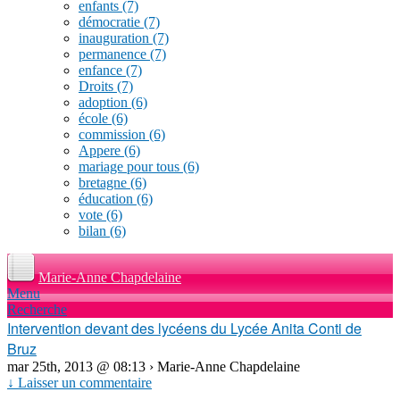
enfants
(7)
démocratie
(7)
inauguration
(7)
permanence
(7)
enfance
(7)
Droits
(7)
adoption
(6)
école
(6)
commission
(6)
Appere
(6)
mariage pour tous
(6)
bretagne
(6)
éducation
(6)
vote
(6)
bilan
(6)
Marie-Anne Chapdelaine
Menu
Recherche
Intervention devant des lycéens du Lycée Anita Conti de
Bruz
mar 25th, 2013 @ 08:13 › Marie-Anne Chapdelaine
↓ Laisser un commentaire