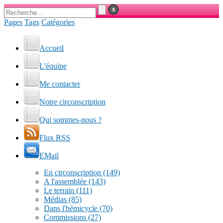
Pages
Tags
Catégories
Accueil
L'équipe
Me contacter
Notre circonscription
Qui sommes-nous ?
Flux RSS
EMail
En circonscription
(149)
A l'assemblée
(143)
Le terrain
(111)
Médias
(85)
Dans l'hémicycle
(70)
Commissions
(27)