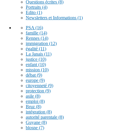
Questions écrites
(8)
Portraits
(4)
Edito
(1)
Newsletters et Informations
(1)
PSA
(16)
famille
(14)
Rennes
(14)
immigration
(12)
égalité
(11)
La Janais
(11)
justice
(10)
enfant
(10)
mission
(10)
débat
(9)
europe
(9)
citoyenneté
(9)
protection
(9)
asile
(8)
emploi
(8)
Bruz
(8)
intégration
(8)
autorité parentale
(8)
Guyane
(8)
blosne
(7)