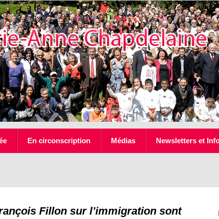
ée
En circonscription
Médias
Newsletters et Inf
rançois Fillon sur l’immigration sont