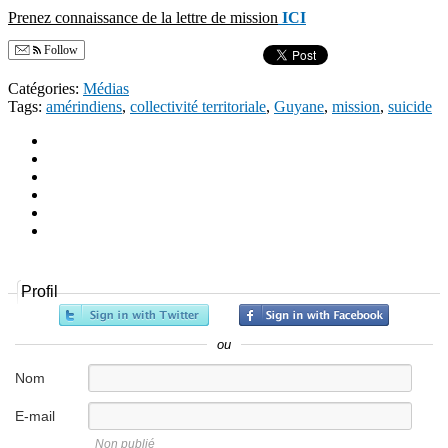
Prenez connaissance de la lettre de mission
ICI
Follow
Catégories:
Médias
Tags:
amérindiens
,
collectivité territoriale
,
Guyane
,
mission
,
suicide
Profil
ou
Nom
E-mail
Non publié