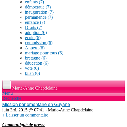
enfants
(7)
démocratie
(7)
inauguration
(7)
permanence
(7)
enfance
(7)
Droits
(7)
adoption
(6)
école
(6)
commission
(6)
Appere
(6)
mariage pour tous
(6)
bretagne
(6)
éducation
(6)
vote
(6)
bilan
(6)
Marie-Anne Chapdelaine
Menu
Recherche
Mission parlementaire en Guyane
juin 3rd, 2015 @ 07:41 › Marie-Anne Chapdelaine
↓ Laisser un commentaire
Communiqué de presse