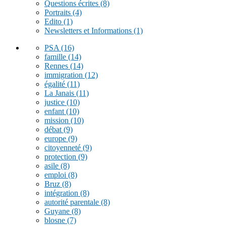
Questions écrites
(8)
Portraits
(4)
Edito
(1)
Newsletters et Informations
(1)
PSA
(16)
famille
(14)
Rennes
(14)
immigration
(12)
égalité
(11)
La Janais
(11)
justice
(10)
enfant
(10)
mission
(10)
débat
(9)
europe
(9)
citoyenneté
(9)
protection
(9)
asile
(8)
emploi
(8)
Bruz
(8)
intégration
(8)
autorité parentale
(8)
Guyane
(8)
blosne
(7)