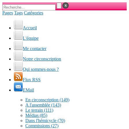
Pages
Tags
Catégories
Accueil
L'équipe
Me contacter
Notre circonscription
Qui sommes-nous ?
Flux RSS
EMail
En circonscription
(149)
A l'assemblée
(143)
Le terrain
(111)
Médias
(85)
Dans l'hémicycle
(70)
Commissions
(27)