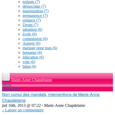
enfants
(7)
démocratie
(7)
inauguration
(7)
permanence
(7)
enfance
(7)
Droits
(7)
adoption
(6)
école
(6)
commission
(6)
Appere
(6)
mariage pour tous
(6)
bretagne
(6)
éducation
(6)
vote
(6)
bilan
(6)
Marie-Anne Chapdelaine
Menu
Recherche
Non cumul des mandats, interventions de Marie-Anne
Chapdelaine
juil 16th, 2013 @ 07:22 › Marie-Anne Chapdelaine
↓ Laisser un commentaire