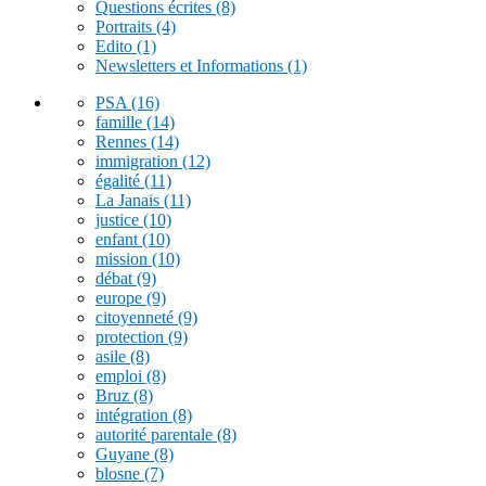
Questions écrites
(8)
Portraits
(4)
Edito
(1)
Newsletters et Informations
(1)
PSA
(16)
famille
(14)
Rennes
(14)
immigration
(12)
égalité
(11)
La Janais
(11)
justice
(10)
enfant
(10)
mission
(10)
débat
(9)
europe
(9)
citoyenneté
(9)
protection
(9)
asile
(8)
emploi
(8)
Bruz
(8)
intégration
(8)
autorité parentale
(8)
Guyane
(8)
blosne
(7)