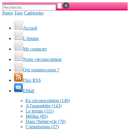
Pages
Tags
Catégories
Accueil
L'équipe
Me contacter
Notre circonscription
Qui sommes-nous ?
Flux RSS
EMail
En circonscription
(149)
A l'assemblée
(143)
Le terrain
(111)
Médias
(85)
Dans l'hémicycle
(70)
Commissions
(27)