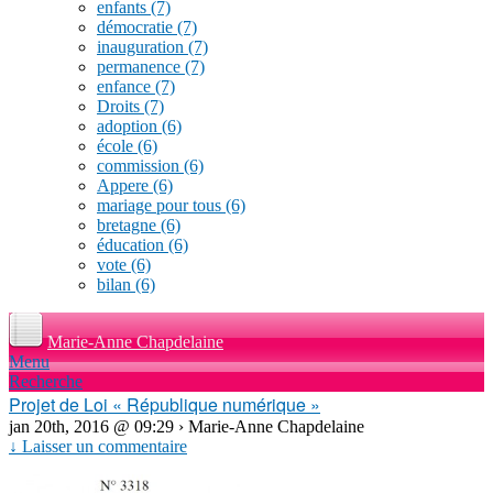
enfants
(7)
démocratie
(7)
inauguration
(7)
permanence
(7)
enfance
(7)
Droits
(7)
adoption
(6)
école
(6)
commission
(6)
Appere
(6)
mariage pour tous
(6)
bretagne
(6)
éducation
(6)
vote
(6)
bilan
(6)
Marie-Anne Chapdelaine
Menu
Recherche
Projet de Loi « République numérique »
jan 20th, 2016 @ 09:29 › Marie-Anne Chapdelaine
↓ Laisser un commentaire