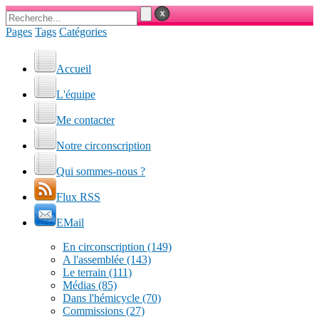
Pages
Tags
Catégories
Accueil
L'équipe
Me contacter
Notre circonscription
Qui sommes-nous ?
Flux RSS
EMail
En circonscription
(149)
A l'assemblée
(143)
Le terrain
(111)
Médias
(85)
Dans l'hémicycle
(70)
Commissions
(27)