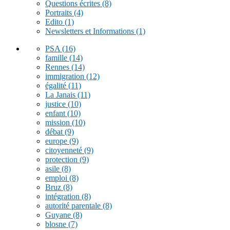
Questions écrites
(8)
Portraits
(4)
Edito
(1)
Newsletters et Informations
(1)
PSA
(16)
famille
(14)
Rennes
(14)
immigration
(12)
égalité
(11)
La Janais
(11)
justice
(10)
enfant
(10)
mission
(10)
débat
(9)
europe
(9)
citoyenneté
(9)
protection
(9)
asile
(8)
emploi
(8)
Bruz
(8)
intégration
(8)
autorité parentale
(8)
Guyane
(8)
blosne
(7)