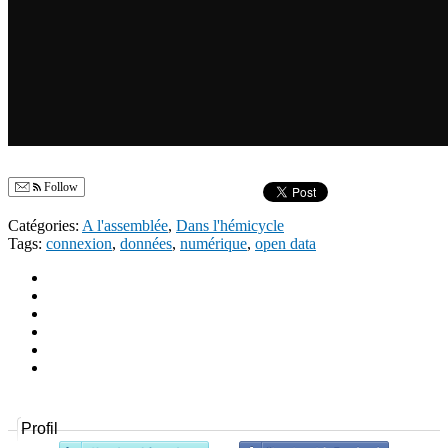
Follow
Catégories:
A l'assemblée
,
Dans l'hémicycle
Tags:
connexion
,
données
,
numérique
,
open data
Profil