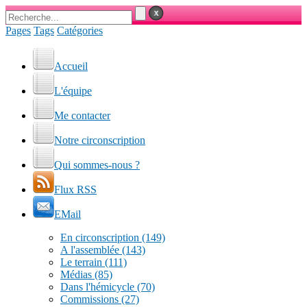
Pages
Tags
Catégories
Accueil
L'équipe
Me contacter
Notre circonscription
Qui sommes-nous ?
Flux RSS
EMail
En circonscription
(149)
A l'assemblée
(143)
Le terrain
(111)
Médias
(85)
Dans l'hémicycle
(70)
Commissions
(27)