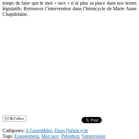
temps de faire que le mot « race » n’ai plus sa place dans nos textes
législatifs. Retrouvez l’intervention dans l’hémicycle de Marie Anne
Chapdelaine.
Follow
Catégories:
A l'assemblée
,
Dans l'hémicycle
Tags:
Engagement
,
Mot race
,
Président
,
Suppression