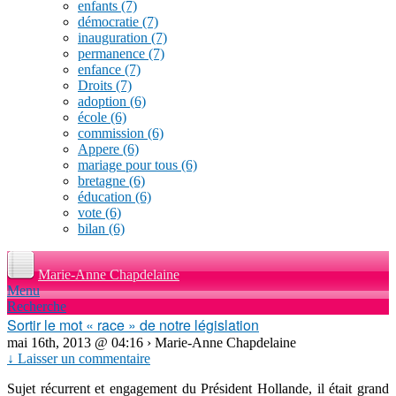
enfants
(7)
démocratie
(7)
inauguration
(7)
permanence
(7)
enfance
(7)
Droits
(7)
adoption
(6)
école
(6)
commission
(6)
Appere
(6)
mariage pour tous
(6)
bretagne
(6)
éducation
(6)
vote
(6)
bilan
(6)
Marie-Anne Chapdelaine
Menu
Recherche
Sortir le mot « race » de notre législation
mai 16th, 2013 @ 04:16 › Marie-Anne Chapdelaine
↓ Laisser un commentaire
Sujet récurrent et engagement du Président Hollande, il était grand