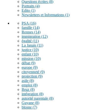
Questions écrites
(8)
Portraits
(4)
Edito
(1)
Newsletters et Informations
(1)
PSA
(16)
famille
(14)
Rennes
(14)
immigration
(12)
égalité
(11)
La Janais
(11)
justice
(10)
enfant
(10)
mission
(10)
débat
(9)
europe
(9)
citoyenneté
(9)
protection
(9)
asile
(8)
emploi
(8)
Bruz
(8)
intégration
(8)
autorité parentale
(8)
Guyane
(8)
blosne
(7)