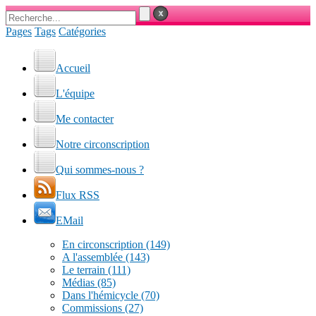
Pages
Tags
Catégories
Accueil
L'équipe
Me contacter
Notre circonscription
Qui sommes-nous ?
Flux RSS
EMail
En circonscription
(149)
A l'assemblée
(143)
Le terrain
(111)
Médias
(85)
Dans l'hémicycle
(70)
Commissions
(27)