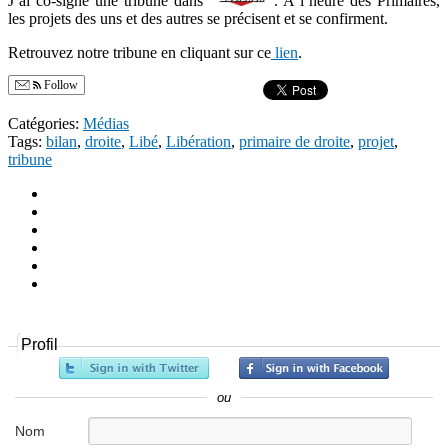
J’ai co-signé une tribune dans
. A l’heure des Primaires,
les projets des uns et des autres se précisent et se confirment.
Retrouvez notre tribune en cliquant sur ce
lien
.
Follow
Catégories:
Médias
Tags:
bilan
,
droite
,
Libé
,
Libération
,
primaire de droite
,
projet
,
tribune
Profil
ou
Nom