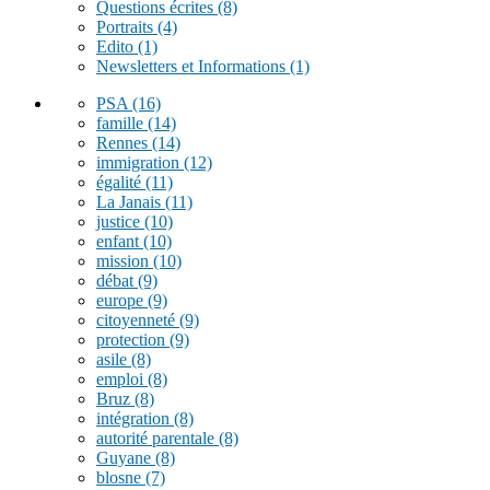
Questions écrites
(8)
Portraits
(4)
Edito
(1)
Newsletters et Informations
(1)
PSA
(16)
famille
(14)
Rennes
(14)
immigration
(12)
égalité
(11)
La Janais
(11)
justice
(10)
enfant
(10)
mission
(10)
débat
(9)
europe
(9)
citoyenneté
(9)
protection
(9)
asile
(8)
emploi
(8)
Bruz
(8)
intégration
(8)
autorité parentale
(8)
Guyane
(8)
blosne
(7)