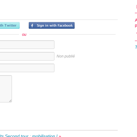
ou
Non publié
ts
Second tour : mobilisation !
»