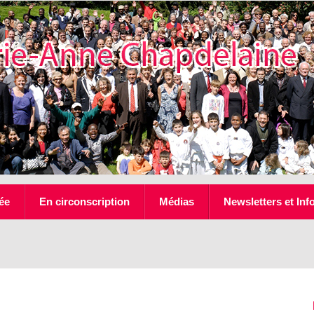
ée
En circonscription
Médias
Newsletters et Inf