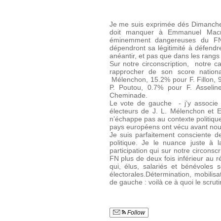
Je me suis exprimée dés Dimanche s
doit manquer à Emmanuel Macr
éminemment dangereuses du FN.
dépendront sa légitimité à défendre
anéantir, et pas que dans les rangs
Sur notre circonscription, notre 
rapprocher de son score natio
Mélenchon, 15.2% pour F. Fillon,
P. Poutou, 0.7% pour F. Asselin
Cheminade.
Le vote de gauche - j’y associe 
électeurs de J. L. Mélenchon et E.
n’échappe pas au contexte politiqu
pays européens ont vécu avant nou
Je suis parfaitement consciente de
politique. Je le nuance juste à
participation qui sur notre circons
FN plus de deux fois inférieur au ré
qui, élus, salariés et bénévoles
électorales.Détermination, mobilis
de gauche : voilà ce à quoi le scru
Follow