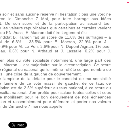
oir et sans aucune réserve ni hésitation : pas une voix ne
on le Dimanche 7 Mai, pour faire barrage aux idées
 De son score et de la participation au second tour
 les valeurs républicaines que certaines et certains veulent
 du FN. Aussi, E. Macron doit être largement élu.
candidat B. Hamon fait un score de 11.6% des suffrages – à
nal de 6.3% – 33.5% pour E. Macron, 22.9% pour J.L.
 9.9% pour M. Le Pen, 3.6% pour N. Dupont Aignan, 1% pour
eau, 0.6% pour N. Arthaud et J. Lassalle, 0.2% pour J.
en plus du vote socialiste notamment, une large part des
 Macron – est majoritaire sur la circonscription. Ce score
e régional ou national qui lui même reflète ce que nombre de
s : une crise de la gauche de gouvernement.
 l’ampleur de la défaite pour le candidat de ma sensibilité
 la lumière de ce vote massif de gauche, de ce taux de
cription est de 2.5% supérieur au taux national, à ce score du
sultat national. J’en profite pour saluer toutes celles et ceux
 se mobilisent pour le bon déroulement de nos échéances
ation et rassemblement pour défendre et porter nos valeurs
tin de Dimanche 7 mai nous appelle.