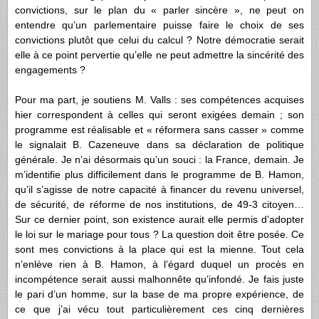
convictions, sur le plan du « parler sincère », ne peut on
entendre qu’un parlementaire puisse faire le choix de ses
convictions plutôt que celui du calcul ? Notre démocratie serait
elle à ce point pervertie qu’elle ne peut admettre la sincérité des
engagements ?
Pour ma part, je soutiens M. Valls : ses compétences acquises
hier correspondent à celles qui seront exigées demain ; son
programme est réalisable et « réformera sans casser » comme
le signalait B. Cazeneuve dans sa déclaration de politique
générale. Je n’ai désormais qu’un souci : la France, demain. Je
m’identifie plus difficilement dans le programme de B. Hamon,
qu’il s’agisse de notre capacité à financer du revenu universel,
de sécurité, de réforme de nos institutions, de 49-3 citoyen…
Sur ce dernier point, son existence aurait elle permis d’adopter
le loi sur le mariage pour tous ? La question doit être posée. Ce
sont mes convictions à la place qui est la mienne.
Tout cela
n’enlève rien à B. Hamon, à l’égard duquel un procès en
incompétence serait aussi malhonnête qu’infondé. Je fais juste
le pari d’un homme, sur la base de ma propre expérience, de
ce que j’ai vécu tout particulièrement ces cinq dernières