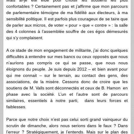
Mais ai-je été élue pour choisir les soutiens les plus
confortables ? Certainement pas et j’affirme que mon parcours
de parlementaire témoigne de ma fidélité aux électeurs, à ma
sensibilité politique. Il est parfois plus courageux de se taire que
de parler aux micros, de voter « pour » que « contre » : la salle
des 4 colonnes à l’assemblée souffre de ces égos démesurés
qui s’y complaisent.
A ce stade de mon engagement de militante, j’ai donc quelques
difficultés à entendre sur mes bancs ou ceux opposés que nous
n’aurions pas compris ce qui se passe, que nous nous
éloignons du peuple. Je suis depuis 2012 – et bien avant pour
qui me connait – sur le terrain, au contact des gens, des
associations, de la misère. Cessons donc de croire que les
soutiens de M. Valls sont déconnectés et ceux de B. Hamon en
phase avec la société. L’un et l’autre sont de parcours
similaires, essentiels à notre parti, dans leurs forces et
faiblesses.
Parce que notre choix n’est pas celui sorti grand vainqueur du
scrutin de dimanche, alors nous serions dans le faux ? Dans
l’erreur ? Stratégiquement, je l’entends. Mais sur le plan des