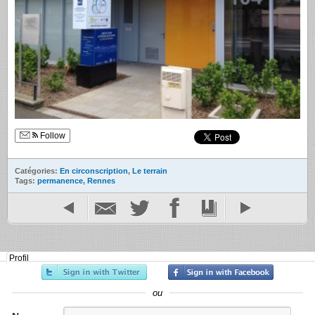
Follow
Catégories:
En circonscription
,
Le terrain
Tags:
permanence
,
Rennes
Profil
ou