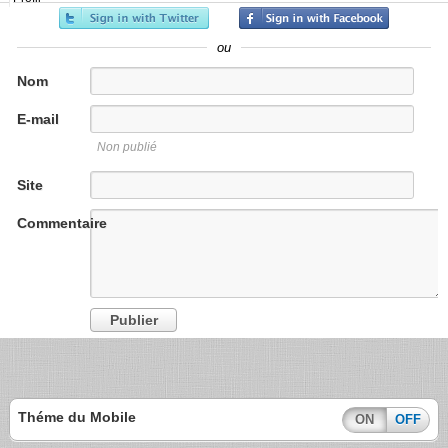
ou
Nom
E-mail
Non publié
Site
internet
Commentaire
Théme du Mobile
ON
OFF