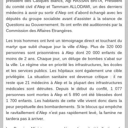
président des Casques Blancs, Agi HASSAN BRITA, Président
du comité civil d’Alep et Tammam ALLODAMI, un des derniers
médecins à avoir pu sortir d’Alep ont d’abord échangé avec les
députés du groupe socialiste avant d’assister à la séance de
Questions au Gouvernement. Ils ont enfin été auditionnés par la
Commission des Affaires Etrangères.
Les trois hommes ont livré un témoignage direct et touchant du
martyr que subit chaque jour la ville d’Alep. Plus de 320 000
personnes sont prisonnières à Alep dont 20 000 enfants de
moins de 2 ans. Chaque jour, un déluge de bombes s’abat sur
la ville. Le régime vise en priorité les infrastructures, les écoles
et les services publics. Les hôpitaux sont également une cible
privilégiée. La situation sanitaire est devenue critique : il ne
reste que 21 médecins à Alep et la plupart des infrastructures
médicales sont détruites. Depuis le début du conflit, 1 077
personnes sont mortes à Alep et 5 890 ont été blessées dont
1 700 enfants. Les habitants de cette ville vivent donc dans la
peur perpétuelle des bombardements. Si le blocus qui empêche
le ravitaillement d’Alep n’est pas rapidement levé, la famine ne
tardera pas à arriver.