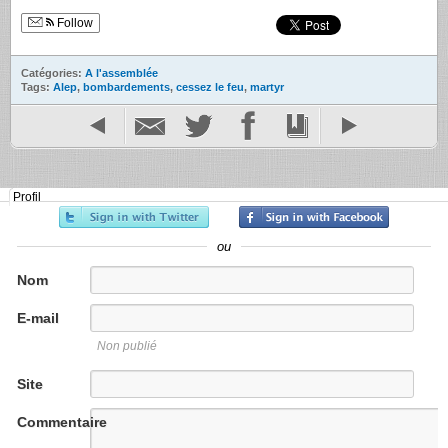
Follow
Catégories:
A l'assemblée
Tags:
Alep
,
bombardements
,
cessez le feu
,
martyr
Profil
ou
Nom
E-mail
Non publié
Site
internet
Commentaire