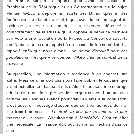
Le Premier Ministre a rappelé quel avait été l’action du
Président de la République et du Gouvernement sur le sujet.
Manuel VALLS a déploré la frilosité des Britanniques et des
Américains au début du conflit qui avait donné un signal de
faiblesse au reste du monde. Il a vivement dénoncé le
comportement de la Russie qui a opposé la semaine dernière
son véto à une résolution de la France au Conseil de sécurité
des Nations Unies qui appelait à un cessez-le-feu immédiat. Il a
rappelé enfin que nous avons «
un devoir d’accueil pour ces
populations
» et que
« le combat d’Alep c’est le combat de la
France
».
Au quotidien, une information a tendance à en chasser une
autre. Mais cela ne doit pas nous faire oublier le calvaire que
vivent actuellement les habitants d’Alep. Il faut saluer le courage
admirable dont font preuve les organisations humanitaires
comme les Casques Blancs pour venir en aide à la population.
C’est aussi un message d’espoir que sont venus nous délivrer
ces trois hommes : «
Le droit va finir par revenir et la paix
triompher
» a conclu Abdulrahman ALMAWWAS. C’est en effet
une nécessité. La France doit poursuivre son action dans ce
sens.