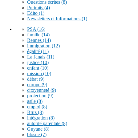
Questions écrites
(8)
Portraits
(4)
Edito
(1)
Newsletters et Informations
(1)
PSA
(16)
famille
(14)
Rennes
(14)
immigration
(12)
égalité
(11)
La Janais
(11)
justice
(10)
enfant
(10)
mission
(10)
débat
(9)
europe
(9)
citoyenneté
(9)
protection
(9)
asile
(8)
emploi
(8)
Bruz
(8)
intégration
(8)
autorité parentale
(8)
Guyane
(8)
blosne
(7)