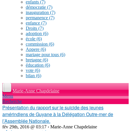
enfants
(7)
démocratie
(7)
inauguration
(7)
permanence
(7)
enfance
(7)
Droits
(7)
adoption
(6)
école
(6)
commission
(6)
Appere
(6)
mariage pour tous
(6)
bretagne
(6)
éducation
(6)
vote
(6)
bilan
(6)
Marie-Anne Chapdelaine
Menu
Recherche
Présentation du rapport sur le suicide des jeunes
amérindiens de Guyane à la Délégation Outre-mer de
l’Assemblée Nationale.
fév 29th, 2016 @ 03:17 › Marie-Anne Chapdelaine