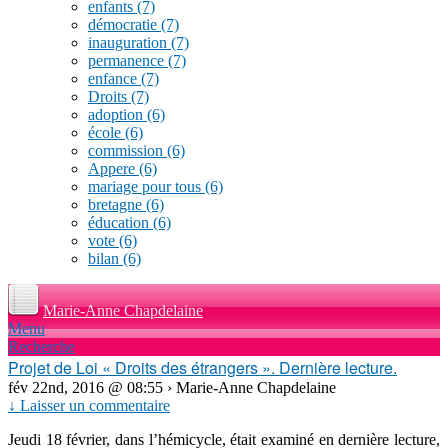
enfants
(7)
démocratie
(7)
inauguration
(7)
permanence
(7)
enfance
(7)
Droits
(7)
adoption
(6)
école
(6)
commission
(6)
Appere
(6)
mariage pour tous
(6)
bretagne
(6)
éducation
(6)
vote
(6)
bilan
(6)
Marie-Anne Chapdelaine
Menu
Recherche
Projet de Loi « Droits des étrangers ». Dernière lecture.
fév 22nd, 2016 @ 08:55 › Marie-Anne Chapdelaine
↓ Laisser un commentaire
Jeudi 18 février, dans l’hémicycle, était examiné en dernière lecture,