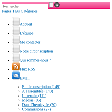
Pages
Tags
Catégories
Accueil
L'équipe
Me contacter
Notre circonscription
Qui sommes-nous ?
Flux RSS
EMail
En circonscription
(149)
A l'assemblée
(143)
Le terrain
(111)
Médias
(85)
Dans l'hémicycle
(70)
Commissions
(27)