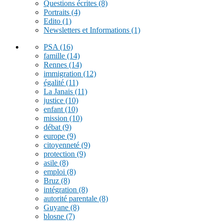
Questions écrites
(8)
Portraits
(4)
Edito
(1)
Newsletters et Informations
(1)
PSA
(16)
famille
(14)
Rennes
(14)
immigration
(12)
égalité
(11)
La Janais
(11)
justice
(10)
enfant
(10)
mission
(10)
débat
(9)
europe
(9)
citoyenneté
(9)
protection
(9)
asile
(8)
emploi
(8)
Bruz
(8)
intégration
(8)
autorité parentale
(8)
Guyane
(8)
blosne
(7)