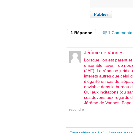
1 Réponse
1 Commentai
Jérôme de Vannes
Lorsque l’on est parent et
ensemble l’avenir de nos e
(JAF). La réponse juridiq
interets autres que celui
d’égalité en cas de isépar
enviable dans le bureau d
Oui aux incitations (ou s
ses devoirs aux regards d
Jérôme de Vannes. Papa déf
répondre
«
Proposition de Loi « Autorité paren