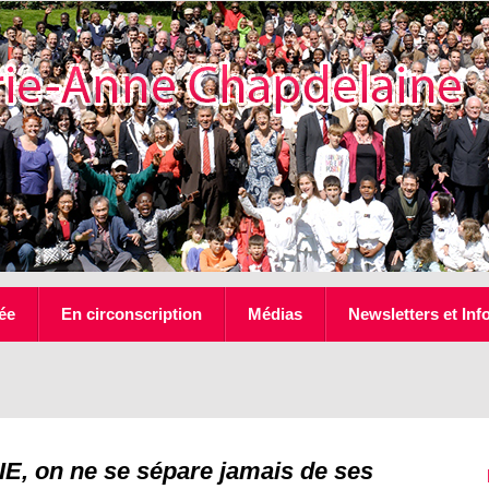
ée
En circonscription
Médias
Newsletters et Inf
IE, on ne se sépare jamais de ses