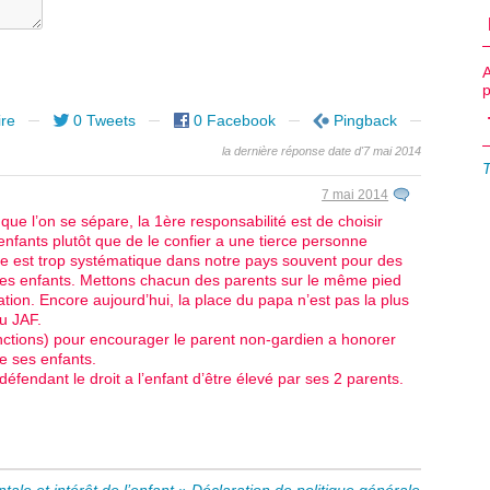
re
0 Tweets
0 Facebook
Pingback
la dernière réponse date d'7 mai 2014
7 mai 2014
 que l’on se sépare, la 1ère responsabilité est de choisir
nfants plutôt que de le confier a une tierce personne
ue est trop systématique dans notre pays souvent pour des
 des enfants. Mettons chacun des parents sur le même pied
ation. Encore aujourd’hui, la place du papa n’est pas la plus
u JAF.
anctions) pour encourager le parent non-gardien a honorer
e ses enfants.
endant le droit a l’enfant d’être élevé par ses 2 parents.
tale et intérêt de l’enfant »
Déclaration de politique générale