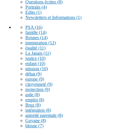
Questions écrites
(8)
Portraits
(4)
Edito
(1)
Newsletters et Informations
(1)
PSA
(16)
famille
(14)
Rennes
(14)
immigration
(12)
égalité
(11)
La Janais
(11)
justice
(10)
enfant
(10)
mission
(10)
débat
(9)
europe
(9)
citoyenneté
(9)
protection
(9)
asile
(8)
emploi
(8)
Bruz
(8)
intégration
(8)
autorité parentale
(8)
Guyane
(8)
blosne
(7)