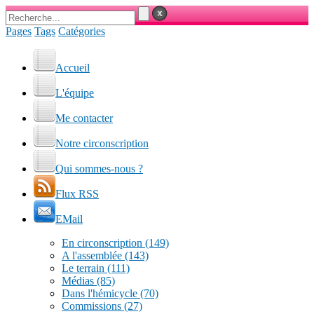
Pages
Tags
Catégories
Accueil
L'équipe
Me contacter
Notre circonscription
Qui sommes-nous ?
Flux RSS
EMail
En circonscription
(149)
A l'assemblée
(143)
Le terrain
(111)
Médias
(85)
Dans l'hémicycle
(70)
Commissions
(27)