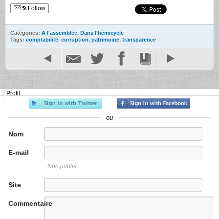
Follow
Catégories:
A l'assemblée
,
Dans l'hémicycle
Tags:
comptabilité
,
corruption
,
patrimoine
,
transparence
Profil
ou
Nom
E-mail
Non publié
Site
internet
Commentaire